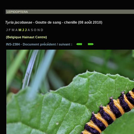
Tyria jacobaeae
- Goutte de sang - chenille (08 août 2010)
J F M A
M J J
A S O N D
(Belgique Hainaut Centre)
INS-2384 - Document précédent / suivant :