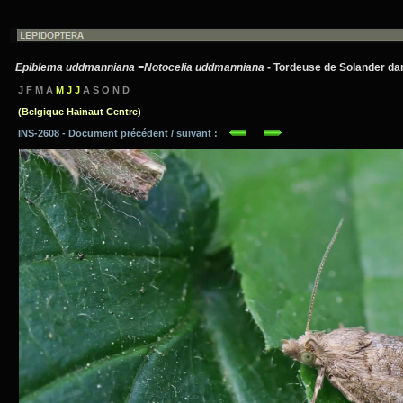
Epiblema uddmanniana =Notocelia uddmanniana
- Tordeuse de Solander dan
J F M A
M J J
A S O N D
(Belgique Hainaut Centre)
INS-2608 - Document précédent / suivant :