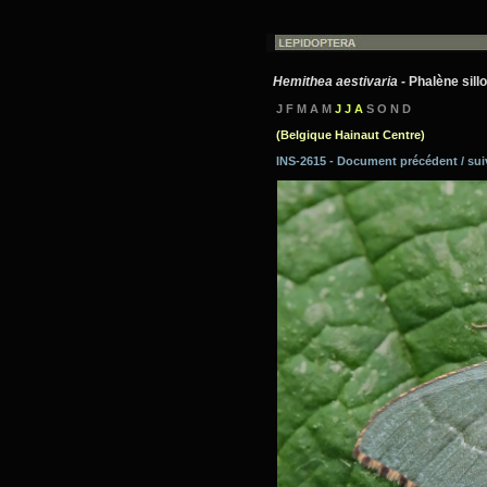
Hemithea aestivaria
- Phalène sill
J F M A M
J J A
S O N D
(Belgique Hainaut Centre)
INS-2615 - Document précédent / su