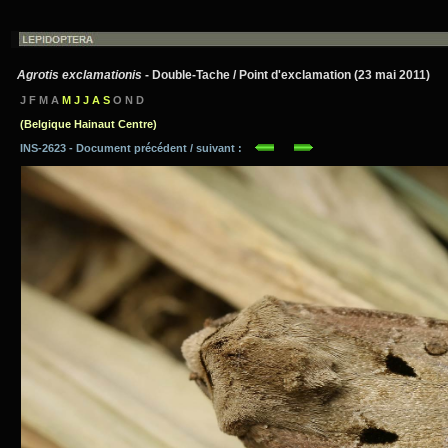
Agrotis exclamationis
- Double-Tache / Point d'exclamation (23 mai 2011)
J F M A
M J J A S
O N D
(Belgique Hainaut Centre)
INS-2623 - Document précédent / suivant :