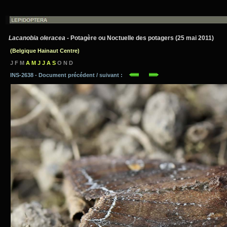
Lacanobia oleracea
- Potagère ou Noctuelle des potagers (25 mai 2011)
(Belgique Hainaut Centre)
J F M
A M J J A S
O N D
INS-2638 - Document précédent / suivant :