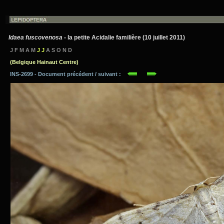
Idaea fuscovenosa
- la petite Acidalie familière (10 juillet 2011)
J F M A M
J J
A S O N D
(Belgique Hainaut Centre)
INS-2699 - Document précédent / suivant :