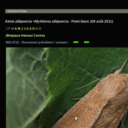
Aletia albipuncta =Mythimna albipuncta
- Point blanc (08 août 2011)
J F M
A M J J A S O
N D
(Belgique Hainaut Centre)
INS-2712 - Document précédent / suivant :