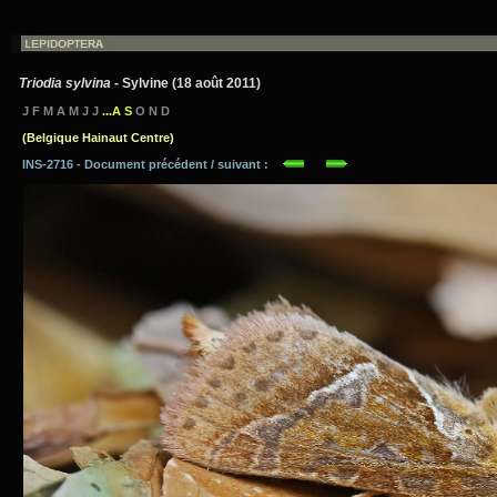
Triodia sylvina
- Sylvine (18 août 2011)
J F M A M J J
...A S
O N D
(Belgique Hainaut Centre)
INS-2716 - Document précédent / suivant :