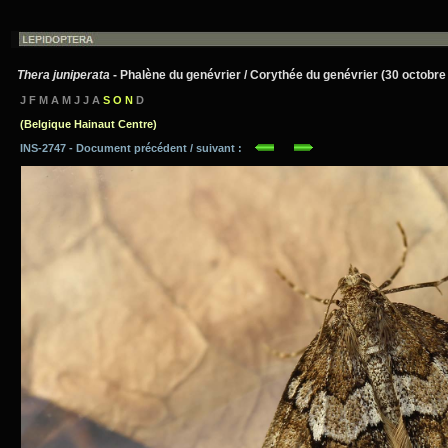
Thera juniperata
- Phalène du genévrier / Corythée du genévrier (30 octobre
J F M A M J J A
S O N
D
(Belgique Hainaut Centre)
INS-2747 - Document précédent / suivant :