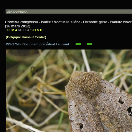
Conistra rubiginosa
- Isolée / Noctuelle silène / Orrhodie grise - l'adulte hiv
(16 mars 2012)
J F M A
M J J A
S O N D
(Belgique Hainaut Centre)
INS-2759 - Document précédent / suivant :