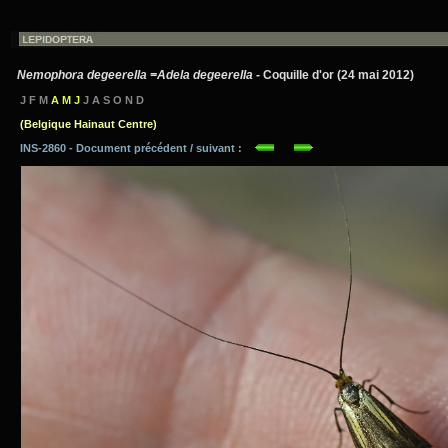
Nemophora degeerella =Adela degeerella
- Coquille d'or (24 mai 2012)
J F M
A M J
J A S O N D
(Belgique Hainaut Centre)
INS-2860 - Document précédent / suivant :