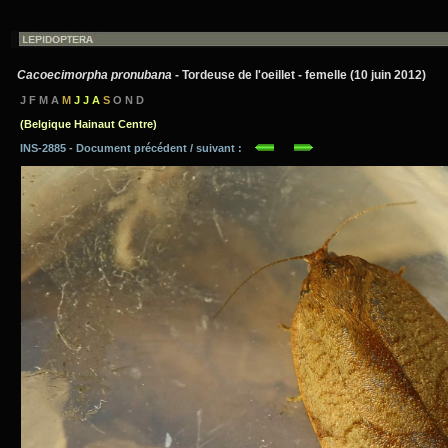
Cacoecimorpha pronubana
- Tordeuse de l'oeillet - femelle (10 juin 2012)
J F M A
M
J J A
S
O N D
(Belgique Hainaut Centre)
INS-2885 - Document précédent / suivant :