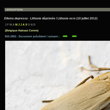
Eilema depressa
- Lithosie déprimée / Lithosie ocre (10 juillet 2012)
J F M A
M J J A S
O N D
(Belgique Hainaut Centre)
INS-2952 - Document précédent / suivant :