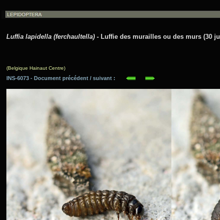
Luffia lapidella (ferchaultella)
- Luffie des murailles ou des murs (30 ju
(Belgique Hainaut Centre)
INS-6073 - Document précédent / suivant :