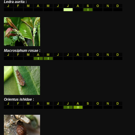
Ledra aurita
:
Macrosiphum rosae
:
Orientus ishidae
: