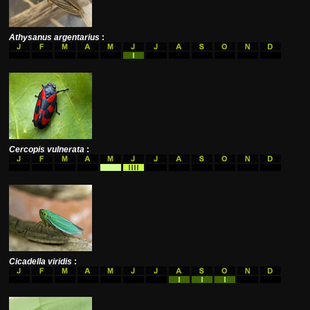
Athysanus argentarius
:
Cercopis vulnerata
:
Cicadella viridis
: