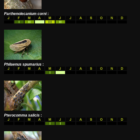
Parthenolecanium corni
:
Philaenus spumarius
:
Pterocomma salicis
: