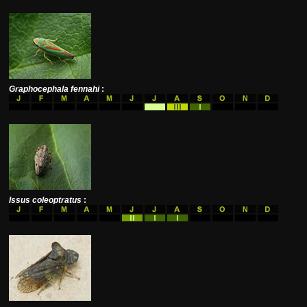
Graphocephala fennahi
:
Issus coleoptratus
: