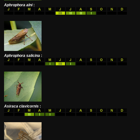
Aphrophora alni
:
Aphrophora salicina
:
Asiraca clavicornis
: