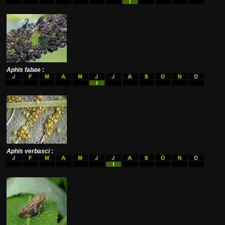
Aphis fabae
:
Aphis verbasci
: