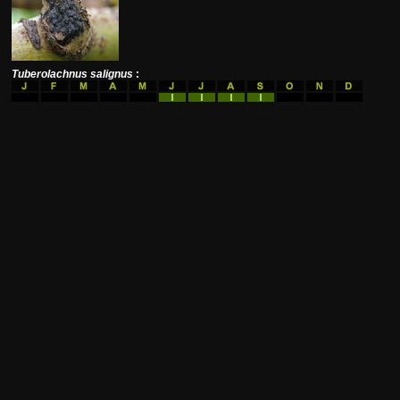
Tuberolachnus salignus
: