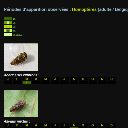
Périodes d'apparition observées :
Homoptères
(adulte / Belgi
1X
2X
3X
4X
5X et plus
Acericerus vittifrons
:
Allygus mixtus
: