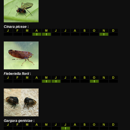
Cinara piceae
:
Fieberiella florii
:
Gargara genistae
: