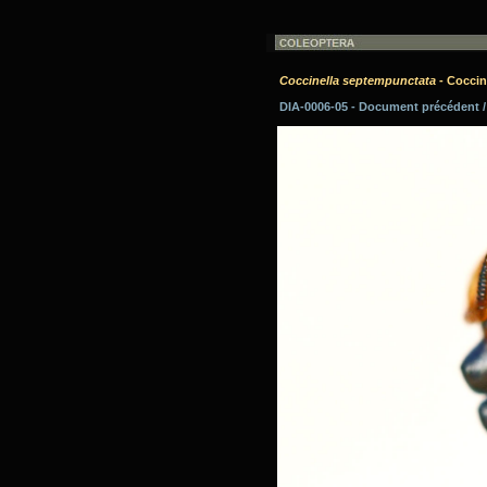
Coccinella septempunctata
- Coccine
DIA-0006-05 - Document précédent 