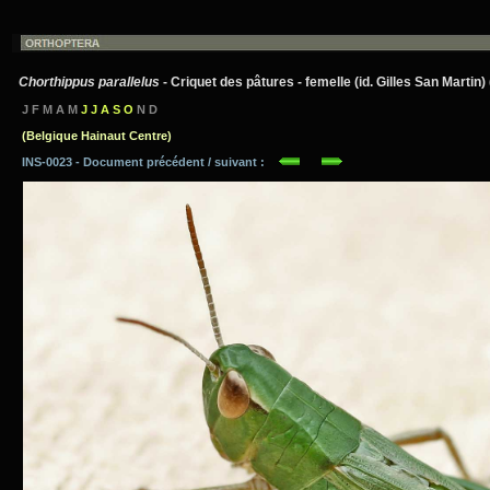
Chorthippus parallelus
- Criquet des pâtures - femelle (id. Gilles San Martin) (
J F M A M
J J A S O
N D
(Belgique Hainaut Centre)
INS-0023 - Document précédent / suivant :