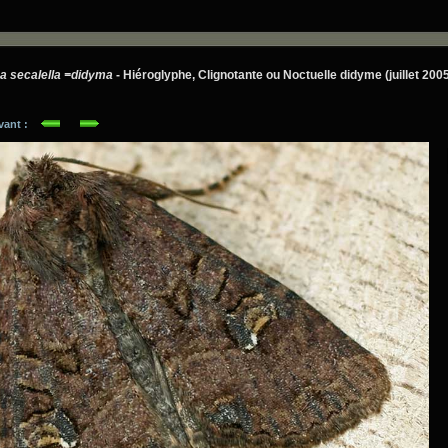
 secalella =didyma
- Hiéroglyphe, Clignotante ou Noctuelle didyme (juillet 200
ivant :