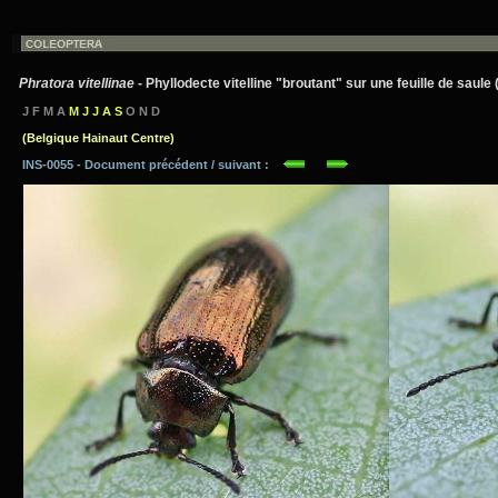
Phratora vitellinae
- Phyllodecte vitelline "broutant" sur une feuille de saule (
J F M A
M J J A S
O N D
(Belgique Hainaut Centre)
INS-0055 - Document précédent / suivant :