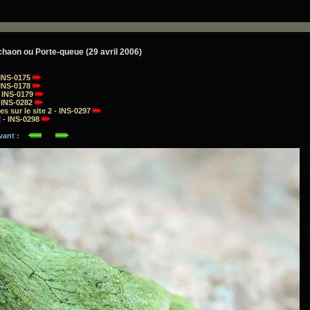
chaon ou Porte-queue (29 avril 2006)
- INS-0175
- INS-0178
- INS-0179
- INS-0282
s sur le site 2 - INS-0297
2 - INS-0298
ivant :