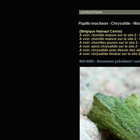
Papilio machaon
- Chrysalide - Ma
(Belgique Hainaut Centre)
A voir: chenille mature sur le site 2 
A voir: chenille mature sur le site 2 
A voir: chenilles jeunes sur le site 2 
A voir: autre chrysalide sur le site 2 
A voir: chrysalide avec dessin des aile
A voir: chrysalide fendue sur le site 
INS-0283 - Document précédent / su