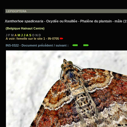
Xanthorhoe spadicearia
- Oxydée ou Rouillée - Phalène du plantain - mâle (
(Belgique Hainaut Centre)
J F M
A
M J J A S
O N D
A voir: femelle sur le site 1 - IN-0705
INS-0322 - Document précédent / suivant :