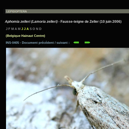
Aphomia zelleri (Lamoria zelleri)
- Fausse-teigne de Zeller (10 juin 2006)
J F M A M
J J A
S O N D
(Belgique Hainaut Centre)
INS-0405 - Document précédent / suivant :