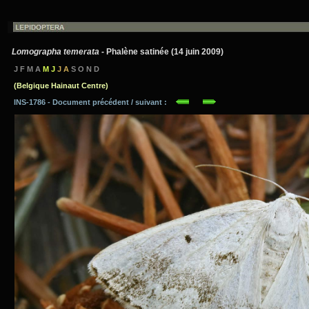
Lomographa temerata
- Phalène satinée (14 juin 2009)
J F M A
M J
J A
S O N D
(Belgique Hainaut Centre)
INS-1786 - Document précédent / suivant :