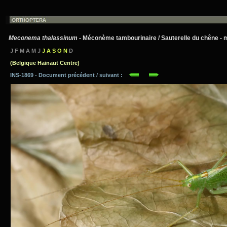
Meconema thalassinum
- Méconème tambourinaire / Sauterelle du chêne - mâ
J F M A M J
J A S O N
D
(Belgique Hainaut Centre)
INS-1869 - Document précédent / suivant :