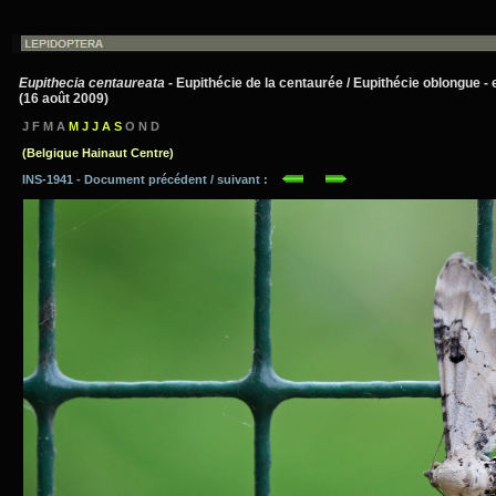
Eupithecia centaureata
- Eupithécie de la centaurée / Eupithécie oblongue - 
(16 août 2009)
J F M A
M J J A S
O N D
(Belgique Hainaut Centre)
INS-1941 - Document précédent / suivant :