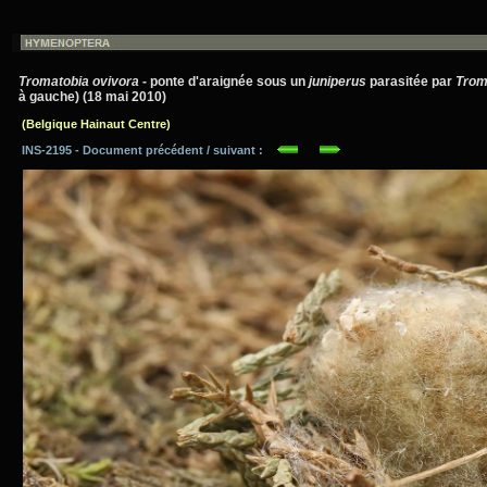
Tromatobia ovivora
- ponte d'araignée sous un
juniperus
parasitée par
Trom
à gauche) (18 mai 2010)
(Belgique Hainaut Centre)
INS-2195 - Document précédent / suivant :