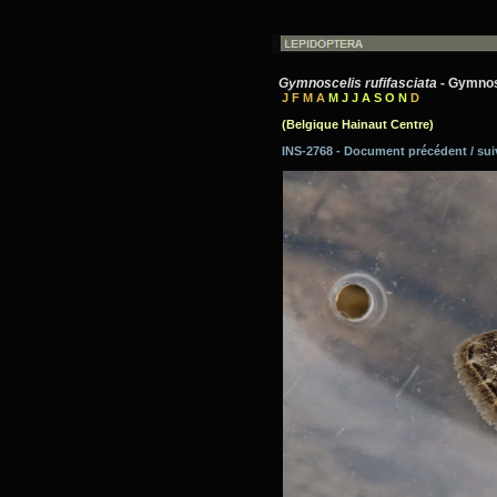
Gymnoscelis rufifasciata
- Gymnos
J F M A
M J J A S O N
D
(Belgique Hainaut Centre)
INS-2768 - Document précédent / su