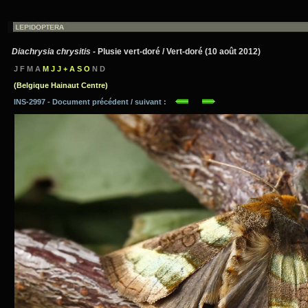
Diachrysia chrysitis
- Plusie vert-doré / Vert-doré (10 août 2012)
J F M A
M J J + A S O
N D
(Belgique Hainaut Centre)
INS-2997 - Document précédent / suivant :