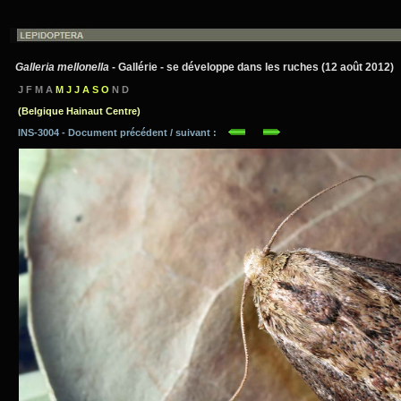
Galleria mellonella
- Gallérie - se développe dans les ruches (12 août 2012)
J F M A
M J J A S O
N D
(Belgique Hainaut Centre)
INS-3004 - Document précédent / suivant :