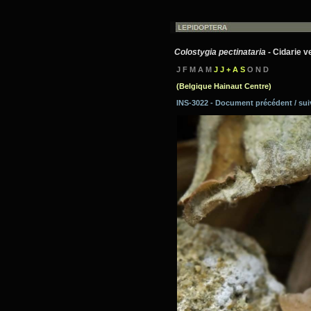
Colostygia pectinataria
- Cidarie v
J F M A M
J J + A S
O N D
(Belgique Hainaut Centre)
INS-3022 - Document précédent / su