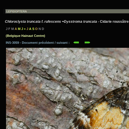
Chloroclysta truncata f. rufescens =Dysstroma truncata
- Cidarie roussâtr
J F M
A
M J +
J
A S
O
N D
(Belgique Hainaut Centre)
INS-3059 - Document précédent / suivant :