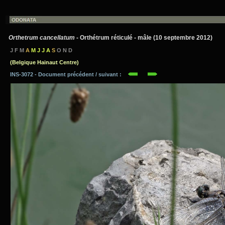
Orthetrum cancellatum
- Orthétrum réticulé - mâle (10 septembre 2012)
J F M
A
M J J A
S
O N D
(Belgique Hainaut Centre)
INS-3072 - Document précédent / suivant :