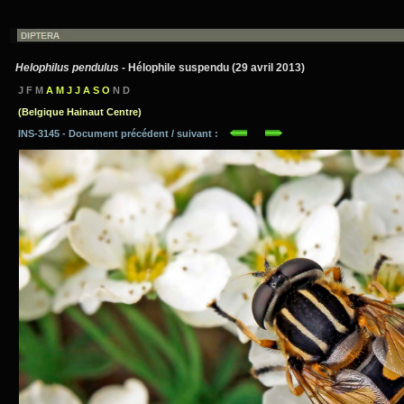
Helophilus pendulus
- Hélophile suspendu (29 avril 2013)
J F M
A M J J A S O
N D
(Belgique Hainaut Centre)
INS-3145 - Document précédent / suivant :