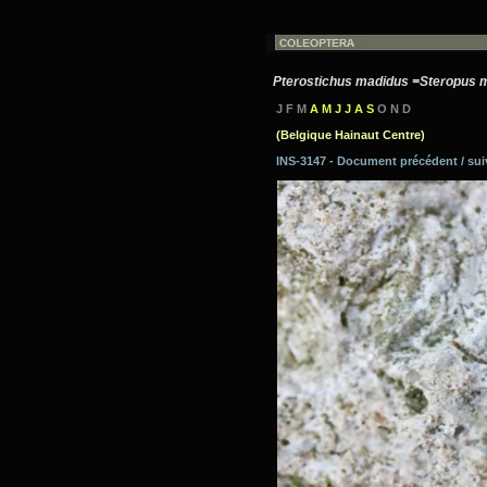
Pterostichus madidus =Steropus 
J F M
A M J J A S
O N D
(Belgique Hainaut Centre)
INS-3147 - Document précédent / su