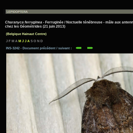
Charanyca ferruginea
- Ferruginée / Noctuelle ténébreuse - mâle aux ante
chez les Géométrides (21 juin 2013)
(Belgique Hainaut Centre)
J F M A
M J J A
S O N D
INS-3242 - Document précédent / suivant :