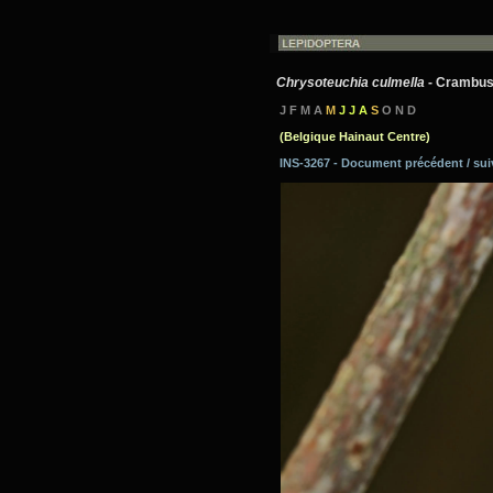
Chrysoteuchia culmella
- Crambus d
J F M A
M
J J A
S
O N D
(Belgique Hainaut Centre)
INS-3267 - Document précédent / su