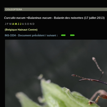
Curculio nucum =Balaninus nucum
- Balanin des noisettes (17 juillet 2013)
J F M
A M J J
A S O N D
(Belgique Hainaut Centre)
INS-3334 - Document précédent / suivant :