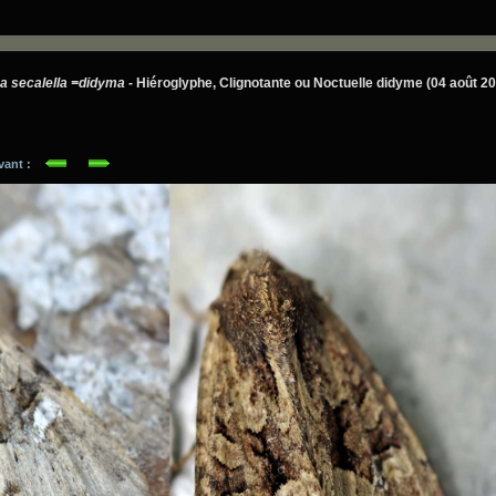
 secalella =didyma
- Hiéroglyphe, Clignotante ou Noctuelle didyme (04 août 2
ivant :