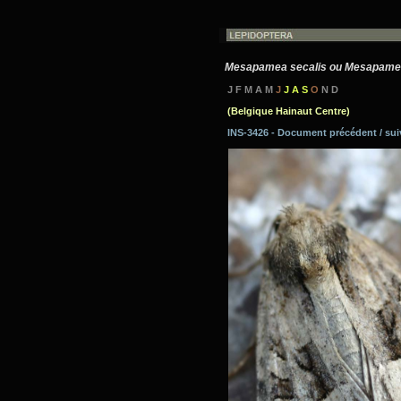
Mesapamea secalis ou Mesapamea
J F M A M
J
J A S
O
N D
(Belgique Hainaut Centre)
INS-3426 - Document précédent / su