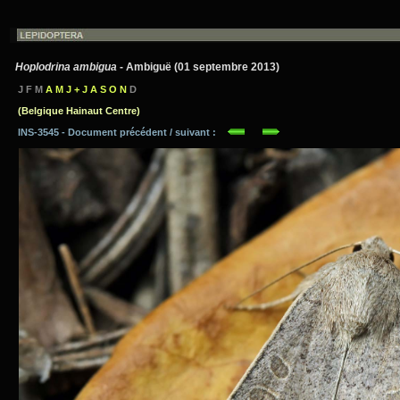
Hoplodrina ambigua
- Ambiguë (01 septembre 2013)
J F M
A M J + J A S O N
D
(Belgique Hainaut Centre)
INS-3545 - Document précédent / suivant :