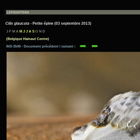
Cilix glaucata
- Petite épine (03 septembre 2013)
J F M A
M J J A S
O N D
(Belgique Hainaut Centre)
INS-3549 - Document précédent / suivant :