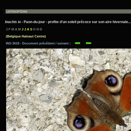
Inachis io
- Paon-du-jour - profite d'un soleil précoce sur son aire hivernale...
J F M A M
J J A S
O N D
(Belgique Hainaut Centre)
INS-3618 - Document précédent / suivant :