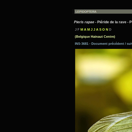
Pieris rapae
- Piéride de la rave - 
J F
M A M J J A S O N
D
(Belgique Hainaut Centre)
INS-3681 - Document précédent / su