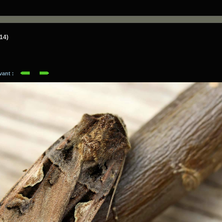
014)
ivant :