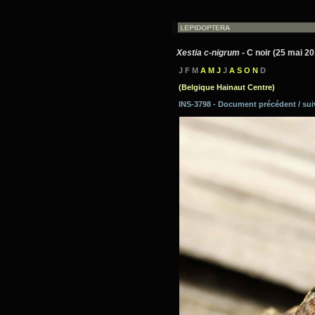
Xestia c-nigrum
- C noir (25 mai 2
J F M
A M J
J
A S O N
D
(Belgique Hainaut Centre)
INS-3798 - Document précédent / su