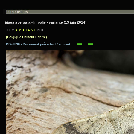
Idaea aversata
- Impolie - variante (13 juin 2014)
J F M
A M J J A S O
N D
(Belgique Hainaut Centre)
INS-3836 - Document précédent / suivant :