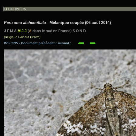
Perizoma alchemillata
- Mélanippe coupée (06 août 2014)
J F M A
M J J
(
A
dans le sud en France) S O N D
(Belgique Hainaut Centre)
INS-3995 - Document précédent / suivant :