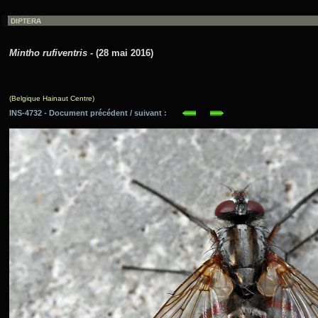
Mintho rufiventris
- (28 mai 2016)
(Belgique Hainaut Centre)
INS-4732 - Document précédent / suivant :