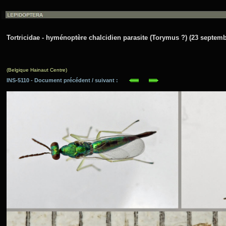
Tortricidae - hyménoptère chalcidien parasite (Torymus ?) (23 septemb
(Belgique Hainaut Centre)
INS-5110 - Document précédent / suivant :