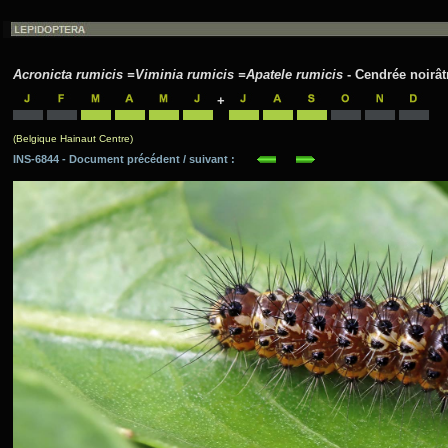
Acronicta rumicis =Viminia rumicis =Apatele rumicis
- Cendrée noirâtr
+
(Belgique Hainaut Centre)
INS-6844 - Document précédent / suivant :