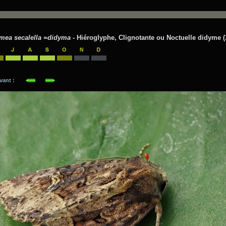
mea secalella =didyma
- Hiéroglyphe, Clignotante ou Noctuelle didyme (3
suivant :