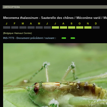
Meconema thalassinum
- Sauterelle des chênes / Méconème varié / M
(Belgique Hainaut Centre)
INS-7773 - Document précédent / suivant :